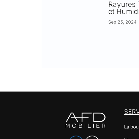
Rayures 
et Humidi
Sep 25, 2024
SER
La bou