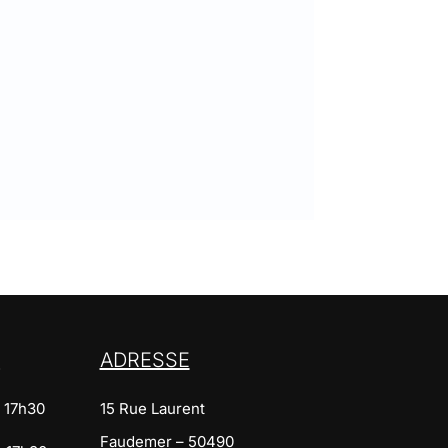
S
ADRESSE
– 17h30
15 Rue Laurent
Faudemer – 50490