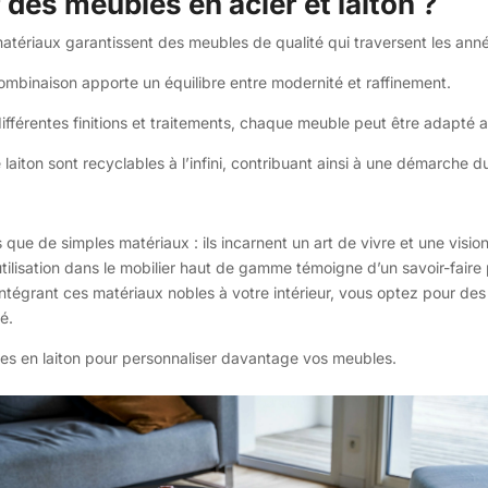
 des meubles en acier et laiton ?
atériaux garantissent des meubles de qualité qui traversent les anné
combinaison apporte un équilibre entre modernité et raffinement.
ifférentes finitions et traitements, chaque meuble peut être adapté a
le laiton sont recyclables à l’infini, contribuant ainsi à une démarche d
lus que de simples matériaux : ils incarnent un art de vivre et une vis
tilisation dans le mobilier haut de gamme témoigne d’un savoir-faire p
n intégrant ces matériaux nobles à votre intérieur, vous optez pour d
é.
es en laiton pour personnaliser davantage vos meubles.