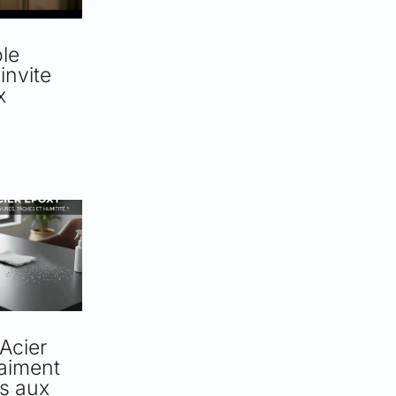
le
invite
x
Acier
aiment
ts aux