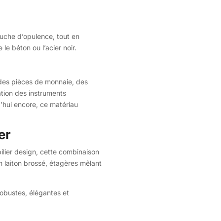
touche d’opulence, tout en
e béton ou l’acier noir.
r des pièces de monnaie, des
ation des instruments
d’hui encore, ce matériau
er
bilier design, cette combinaison
n laiton brossé, étagères mêlant
 robustes, élégantes et