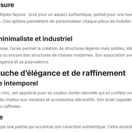
esure
multiples façons : brut pour un aspect authentique, patiné pour une t
nte. Ces options permettent de personnaliser chaque pièce de mobilier 
inimaliste et industriel
sse, l’acier permet la création de structures légères mais solides, i
s ou encore des structures de chaises modernes. Son association a
légance et sa polyvalence.
touche d’élégance et de raffinement
e intemporel
de zinc, est apprécié pour sa couleur dorée naturelle qui lui confère un
 chaleur aux meubles et accessoires décoratifs. Son éclat rappelle ce
s raffinées.
e
ppe une patine qui accentue son caractère authentique. Cette évoluti